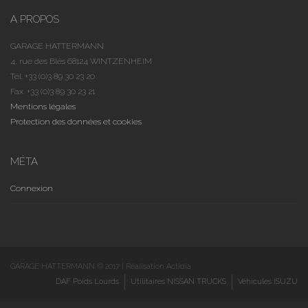
A PROPOS
GARAGE HATTERMANN
4, rue des Blés 68124 WINTZENHEIM
Tél. +33 (0)3 89 30 23 20
Fax. +33 (0)3 89 30 23 21
Mentions légales
Protection des données et cookies
MÉTA
Connexion
GARAGE HATTERMANN © 2017 | Réalisation Actidia
DAF Poids Lourds
Utilitaires NISSAN TRUCKS
Véhicules ISUZU