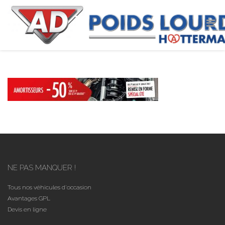
NE PAS MANQUER !
Tous nos véhicules d'occasion
Avantages GPL
Devis en ligne